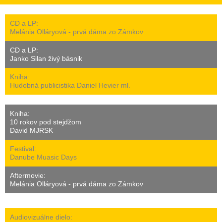
CD a LP:
Melánia Olláryová - prvá dáma zo Zámkov
CD a LP:
Janko Silan živý básnik
Kniha:
Hudobná publicistika Daniel Hevier ml.
Kniha:
10 rokov pod stejdžom
David MJRSK
Festival:
Danube Muasic Days
Aftermovie:
Melánia Olláryová - prvá dáma zo Zámkov
Audiovizuálne dielo: