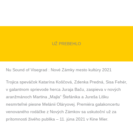
UŽ PREBEHLO
Nu Sound of Visegrad : Nové Zámky mesto kultúry 2021
Trojica speváčok Katarína Koščová, Zdenka Predná, Sisa Fehér,
v galantnom sprievode herca Juraja Baču, zaspieva v nových
aranžmánoch Martina „Majla“ Štefánika a Jureša Lišku
nesmrteľné piesne Melánii Oláryovej. Premiéra galakoncertu
venovaného rodáčke z Nových Zámkov sa uskutoční už za
prítomnosti živého publika – 11. júna 2021 v Kine Mier.