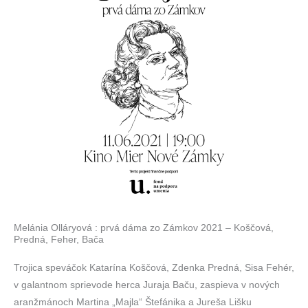
Melánia Olláryová : prvá dáma zo Zámkov 2021 – Koščová,
Predná, Feher, Bača
Trojica speváčok Katarína Koščová, Zdenka Predná, Sisa Fehér,
v galantnom sprievode herca Juraja Baču, zaspieva v nových
aranžmánoch Martina „Majla“ Štefánika a Jureša Lišku